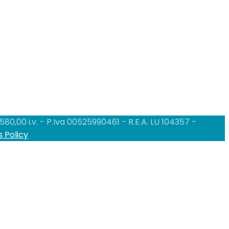
0,00 i.v. - P.Iva 00525990461 - R.E.A. LU 104357 -
 Policy