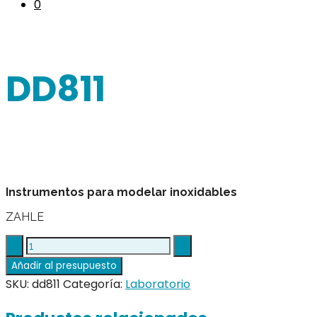
0
DD811
Instrumentos para modelar inoxidables
ZAHLE
DD811
quantity
Añadir al presupuesto
SKU:
dd811
Categoría:
Laboratorio