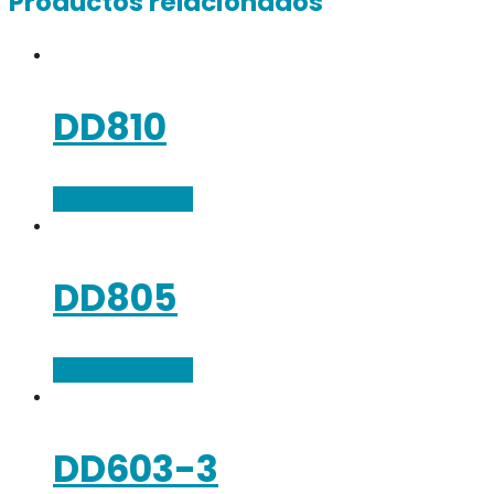
Productos relacionados
DD810
Añadir al carrito
DD805
Añadir al carrito
DD603-3