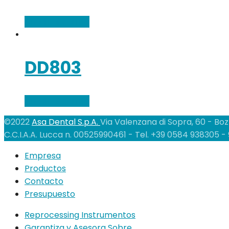
Añadir al carrito
DD803
Añadir al carrito
©2022
Asa Dental S.p.A.
Via Valenzana di Sopra, 60 - Boz
C.C.I.A.A. Lucca n. 00525990461 - Tel. +39 0584 938305 
Empresa
Productos
Contacto
Presupuesto
Reprocessing Instrumentos
Garantiza y Asesora Sobre