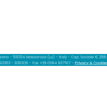
zano - 55054 Massarosa (Lu) - Italy - Cap. Sociale € 268.58
- 93363 - 938306 - Fax +39 0584 937167 -
Privacy & Cookies