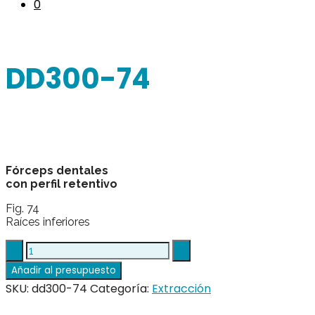
0
DD300-74
Fórceps dentales
con perfil retentivo
Fig. 74
Raíces inferiores
DD300-
74
Añadir al presupuesto
quantity
SKU:
dd300-74
Categoría:
Extracción