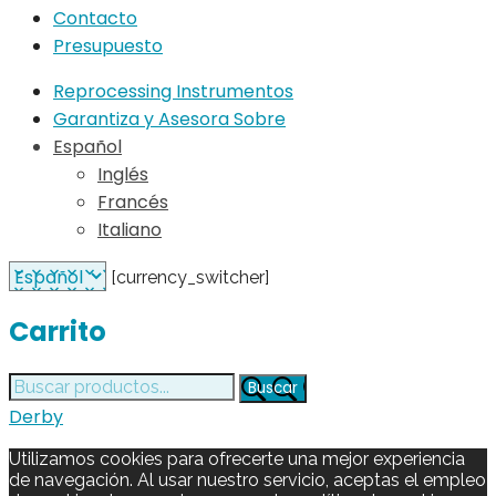
Contacto
Presupuesto
Reprocessing Instrumentos
Garantiza y Asesora Sobre
Español
Inglés
Francés
Italiano
[currency_switcher]
Carrito
Buscar
Buscar
por:
Derby
Utilizamos cookies para ofrecerte una mejor experiencia
de navegación. Al usar nuestro servicio, aceptas el empleo