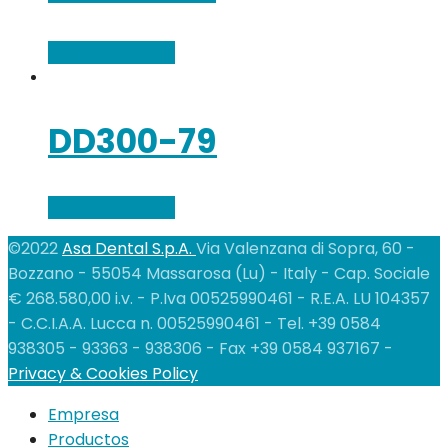
Añadir al carrito
DD300-79
Añadir al carrito
©2022
Asa Dental S.p.A.
Via Valenzana di Sopra, 60 -
Bozzano - 55054 Massarosa (Lu) - Italy - Cap. Sociale
€ 268.580,00 i.v. - P.Iva 00525990461 - R.E.A. LU 104357
- C.C.I.A.A. Lucca n. 00525990461 - Tel. +39 0584
938305 - 93363 - 938306 - Fax +39 0584 937167 -
Privacy & Cookies Policy
Empresa
Productos